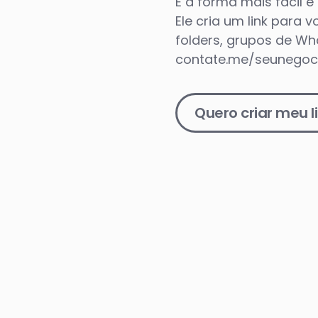
É a forma mais fácil 
Ele cria um link para 
folders, grupos de Wh
contate.me/seunegoc
Quero criar meu 